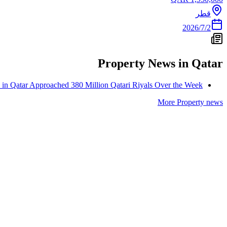
قطر
2‏/7‏/2026
Property
News in
Qatar
ns in Qatar Approached 380 Million Qatari Riyals Over the Week
More
Property
news