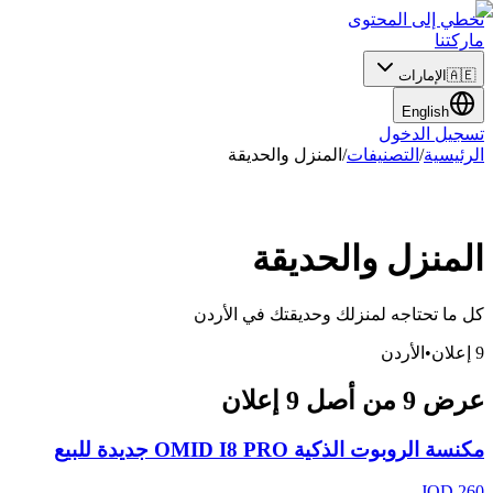
تخطي إلى المحتوى
ماركتنا
🇦🇪
الإمارات
English
تسجيل الدخول
الرئيسية
/
التصنيفات
/
المنزل والحديقة
المنزل والحديقة
كل ما تحتاجه لمنزلك وحديقتك
في
الأردن
9
إعلان
•
الأردن
عرض
9
من أصل
9
إعلان
مكنسة الروبوت الذكية OMID I8 PRO جديدة للبيع
JOD
260